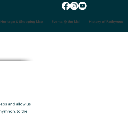
, Heritage & Shopping Map
Events @ the Mall
History of Rethymno
teps and allow us
thymnon, to the