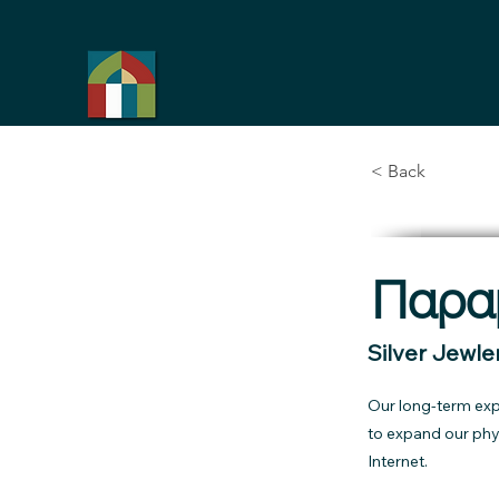
< Back
Παρα
Silver Jewle
Our long-term expe
to expand our phy
Internet.