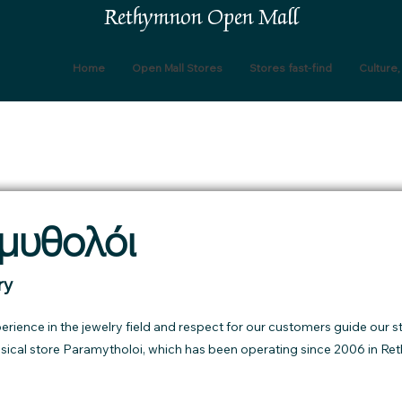
Rethymnon Open Mall
Home
Open Mall Stores
Stores fast-find
Culture
μυθολόι
ry
rience in the jewelry field and respect for our customers guide our s
sical store Paramytholoi, which has been operating since 2006 in Re