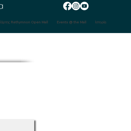
α
Χάρτης Rethymnon Open Mall
Events @ the Mall
Ιστορία