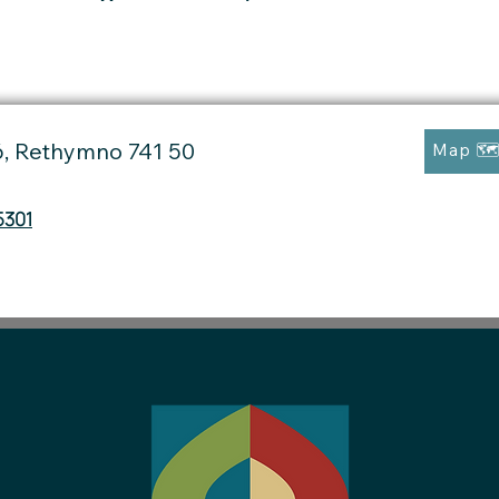
6, Rethymno 741 50
Map 🗺
5301