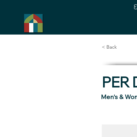
< Back
PER 
Men's & Wom