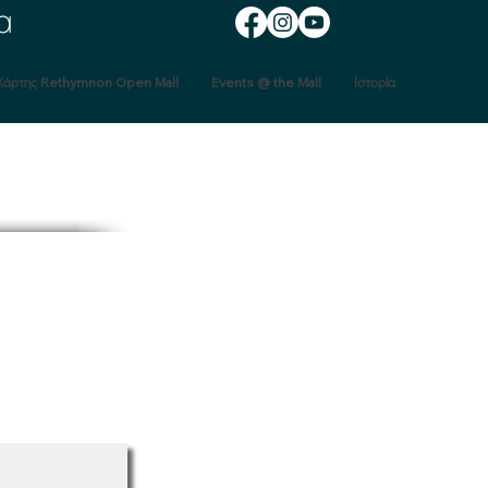
α
Χάρτης Rethymnon Open Mall
Events @ the Mall
Ιστορία