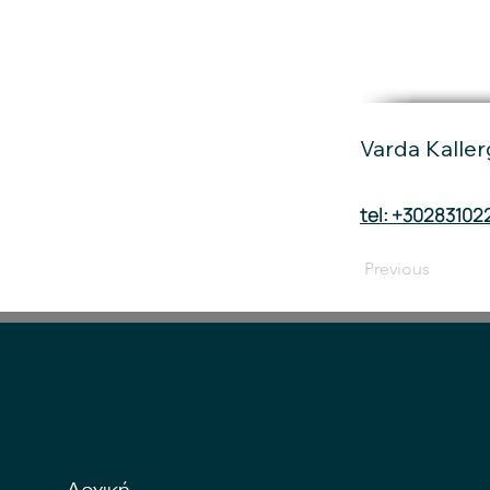
Varda Kaller
tel: +30283102
Previous
Αρχική