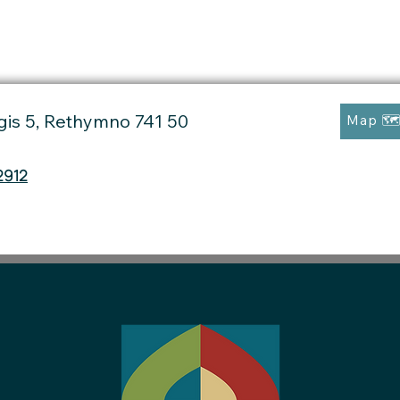
gis 5, Rethymno 741 50
Map 🗺
2912