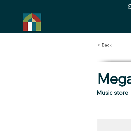
< Back
Mega
Music store