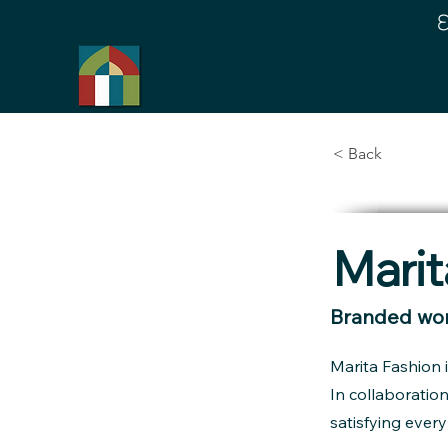
< Back
Marit
Branded wom
Marita Fashion 
In collaboratio
satisfying ever