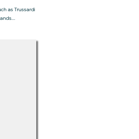
uch as Trussardi
nds....