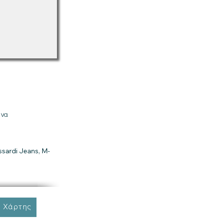
 να
ssardi Jeans, M-
 Χάρτης