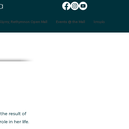
α
Χάρτης Rethymnon Open Mall
Events @ the Mall
Ιστορία
the result of
e in her life.